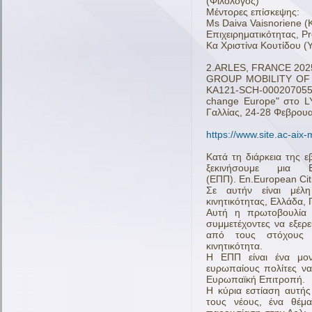
(Φιλόλογος)
Μέντορες επίσκεψης:
Μs Daiva Vaisnoriene (K
Επιχειρηματικότητας, P
Κα Χριστίνα Κουτίδου (
2.ARLES, FRANCE 202
GROUP MOBILITY OF S
KA121-SCH-
000207055
change Europe"
στο L
Γαλλίας, 24-28 Φεβρουα
https://www.site.ac-aix-
Κατά τη διάρκεια της 
ξεκινήσουμε μια 
(ΕΠΠ).
Εn.European Citiz
Σε αυτήν είναι μέλη
κινητικότητας, Ελλάδα, Γ
Αυτή η πρωτοβουλία 
συμμετέχοντες να εξερ
από τους στόχους 
κινητικότητα.
Η ΕΠΠ είναι ένα μον
ευρωπαίους πολίτες να
Ευρωπαϊκή Επιτροπή.
Η κύρια εστίαση αυτής
τους νέους, ένα θέμ