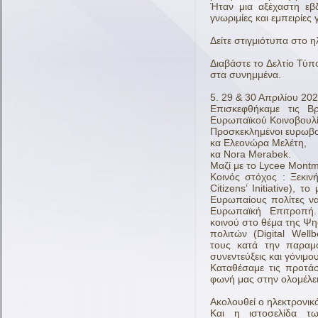
Ήταν μια αξέχαστη εβ
γνωριμίες και εμπειρίες
Δείτε στιγμιότυπα στο η
Διαβάστε το Δελτίο Τύ
στα συνημμένα.
5. 29 & 30 Απριλίου 202
Επισκεφθήκαμε τις Β
Ευρωπαϊκού Κοινοβουλί
Προσκεκλημένοι ευρωβ
κα Ελεονώρα Μελέτη,
κα Nora Merabek.
Mαζί με το Lycee Montm
Κοινός στόχος : Ξεκι
Citizens’ Initiative), 
Ευρωπαίους πολίτες να
Ευρωπαϊκή Επιτροπή.
κοινού στο θέμα της Ψ
πολιτών (Digital Well
τους κατά την παραμο
συνεντεύξεις και γόνιμο
Καταθέσαμε τις προτάσ
φωνή μας στην ολομέλε
Ακολουθεί ο ηλεκτρονικ
Και η ιστοσελίδα τ