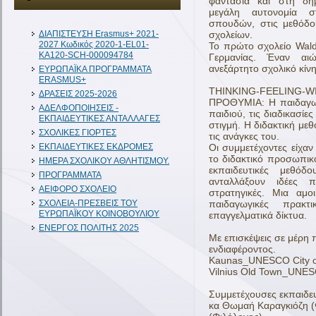
φαντασία και στη δημ
μεγάλη αυτονομία σ
σπουδών, στις μεθόδου
ΔIAΠΙΣΤΕΥΣΗ Erasmus+ 2021-
σχολείων.
2027 Κωδικός 2020-1-EL01-
Το πρώτο σχολείο Wald
KA120-SCH-000094784
Γερμανίας. Έναν αιώ
ανεξάρτητο σχολικό κίν
ΕΥΡΩΠΑΪΚΑ ΠΡΟΓΡΑΜΜΑΤΑ
ERASMUS+
THINKING-FEELING
ΔΡΑΣΕΙΣ 2025-2026
ΠΡΟΘΥΜΙΑ: Η παιδαγωγ
ΑΔΕΛΦΟΠΟΙΗΣΕΙΣ -
παιδιού, τις διαδικασί
ΕΚΠΑΙΔΕΥΤΙΚΕΣ ΑΝΤΑΛΛΑΓΕΣ
στιγμή. Η διδακτική με
ΣΧΟΛΙΚΕΣ ΓΙΟΡΤΕΣ
τις ανάγκες του.
ΕΚΠΑΙΔΕΥΤΙΚΕΣ ΕΚΔΡΟΜΕΣ
Οι συμμετέχοντες είχα
το διδακτικό προσωπικό
ΗΜΕΡΑ ΣΧΟΛΙΚΟΥ ΑΘΛΗΤΙΣΜΟΥ.
εκπαιδευτικές μεθό
ΠΡΟΓΡΑΜΜΑΤΑ
ανταλλάξουν ιδέες π
ΑΕΙΦΟΡΟ ΣΧΟΛΕΙΟ
στρατηγικές. Μια αμο
ΣΧΟΛΕΙΑ-ΠΡΕΣΒΕΙΣ ΤΟΥ
παιδαγωγικές πρακτ
ΕΥΡΩΠΑΪΚΟΥ ΚΟΙΝΟΒΟΥΛΙΟΥ
επαγγελματικά δίκτυα.
ΕΝΕΡΓΟΣ ΠΟΛΙΤΗΣ 2025
Με επισκέψεις σε μέρη π
ενδιαφέροντος.
Kaunas_UNESCO City o
Vilnius Old Town_UNES
Συμμετέχουσες εκπαιδευ
κα Θωμαή Καραγκιόζη (