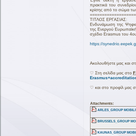
Έγινε δεκτή η εργασί
πρακτικά του συνεδρίο
κρίσης από το σώμα των
===================
ΤΙΤΛΟΣ ΕΡΓΑΣΙΑΣ:
Ενδυνάμωση της Ψηφια
της Ενεργού Ευρωπαϊκής
σχέδιο Erasmus του 4ο
https://synedrio.eepek.gr
Ακολουθήστε μας και στ
♡ Στη σελίδα μας στο
F
Erasmus+accreditatio
♡ και στο προφίλ μας 
Attachments:
ARLES_GROUP MOBILI
BRUSSELS_GROUP MOB
KAUNAS_GROUP MOBIL