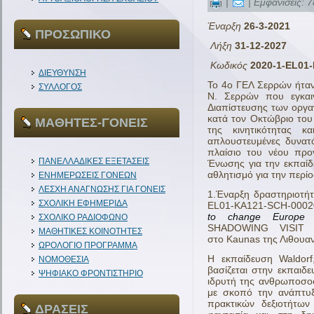
|
| Εμφανίσεις: 7
Έναρξη
26-3-2021
ΠΡΟΣΩΠΙΚΟ
Λήξη
31-12-2027
Κωδικός
2020-1-EL01
ΔΙΕΥΘΥΝΣΗ
To 4ο ΓΕΛ Σερρών ήταν
ΣΥΛΛΟΓΟΣ
Ν. Σερρών που εγκαιν
Διαπίστευσης των οργ
κατά τον Οκτώβριο το
ΜΑΘΗΤΕΣ-ΓΟΝΕΙΣ
της κινητικότητας κ
απλουστευμένες δυνατ
πλαίσιο του νέου πρ
ΠΑΝΕΛΛΑΔΙΚΕΣ ΕΞΕΤΑΣΕΙΣ
Ένωσης για την εκπαίδε
αθλητισμό για την περί
ΕΝΗΜΕΡΩΣΕΙΣ ΓΟΝΕΩΝ
ΛΕΣΧΗ ΑΝΑΓΝΩΣΗΣ ΓΙΑ ΓΟΝΕΙΣ
1.Έναρξη δραστηριοτήτ
ΣΧΟΛΙΚΗ ΕΦΗΜΕΡΙΔΑ
EL01-KA121-SCH-00020
to change Europe
μ
ΣΧΟΛΙΚΟ ΡΑΔΙΟΦΩΝΟ
SHADOWING VISIT
ΜΑΘΗΤΙΚΕΣ ΚΟΙΝΟΤΗΤΕΣ
στο Κaunas της Λιθουα
ΩΡΟΛΟΓΙΟ ΠΡΟΓΡΑΜΜΑ
Η εκπαίδευση Waldorf
ΝΟΜΟΘΕΣΙΑ
βασίζεται στην εκπαιδε
ΨΗΦΙΑΚΟ ΦΡΟΝΤΙΣΤΗΡΙΟ
ιδρυτή της ανθρωποσοφί
με σκοπό την ανάπτυξ
πρακτικών δεξιοτήτων
ΔΡΑΣΕΙΣ