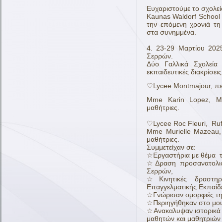
Ευχαριστούμε το σχολε
Kaunas Waldorf School 
την επόμενη χρονιά τη
στα συνημμένα.
4. 23-29 Μαρτίου 202
Σερρών.
Δύο Γαλλικά Σχολεία
εκπαιδευτικές διακρίσεις
♡Lycee Montmajour, περ
Μme Karin Lopez, Mm
μαθήτριες.
♡Lycee Roc Fleuri, Ruf
Mme Murielle Mazeau,
μαθήτριες.
Συμμετείχαν σε:
☆Εργαστήρια με θέμα τ
☆Δραση προσανατολισ
Σερρών,
☆Κινητικές δραστηρ
Επαγγελματικής Εκπαίδ
☆Γνώρισαν ομορφιές τη
☆Περιηγήθηκαν στο μου
☆Ανακαλυψαν ιστορικά 
μαθητών και μαθητριών