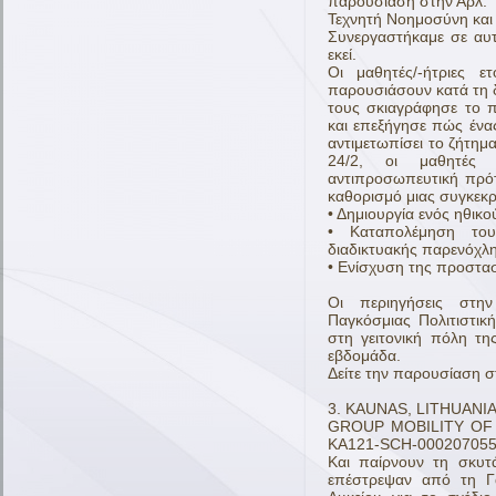
παρουσίαση στην Αρλ:
Τεχνητή Νοημοσύνη και
Συνεργαστήκαμε σε αυτ
εκεί.
Οι μαθητές/-ήτριες ε
παρουσιάσουν κατά τη 
τους σκιαγράφησε το 
και επεξήγησε πώς ένα
αντιμετωπίσει το ζήτη
24/2, οι μαθητές
αντιπροσωπευτική πρότ
καθορισμό μιας συγκεκ
• Δημιουργία ενός ηθικ
• Καταπολέμηση του
διαδικτυακής παρενόχλ
• Ενίσχυση της προστασ
Οι περιηγήσεις στη
Παγκόσμιας Πολιτιστι
στη γειτονική πόλη τη
εβδομάδα.
Δείτε την παρουσίαση 
3. ΚΑUNAS, LITHUANIA
GROUP MOBILITY OF S
KA121-SCH-00020705
Και παίρνουν τη σκυτ
επέστρεψαν από τη Γα