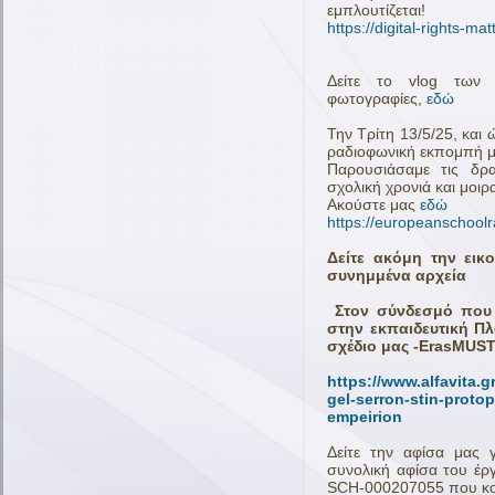
εμπλουτίζεται!
https://digital-rights-mat
Δείτε το vlog των μ
φωτογραφίες,
εδώ
Την Τρίτη 13/5/25, και
ραδιοφωνική εκπομπή 
Παρουσιάσαμε τις δρα
σχολική χρονιά και μοιρ
Ακούστε μας
εδώ
https://europeanschoolr
Δείτε ακόμη την ει
συνημμένα αρχεία
Στον σύνδεσμό που α
στην εκπαιδευτική Πλ
σχέδιο μας -ErasMUST
https://www.alfavita.
gel-serron-stin-proto
empeirion
Δείτε την αφίσα μας
συνολική αφίσα του έρ
SCH-000207055 που κοσ