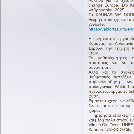
Λυκείου για το σχέδι
change Europe. Στο Κa
Φεβρουαρίου 2025.
Το KAUNAS WALDORF 
θερμή υποδοχή μετά από
Website:
https://valdorfas.org/en
Η κινητικότητα εργασι
Κάουνας της Λιθουανία
Σερρών την Τεχνητή 
νέων.
Οι μαθητές/-ήτριες 
προτάσεις για να π
συνάντησης.
Αλλά και το σχολεί
μαθησιακές εκπλήξεις
παρακολούθηση των
παιδαγωγική Waldorf 
πνεύματος, εργασίες δε
φύση.
Είμαστε τυχεροί να λά
Gras και να νιώσουμε 
χώρας.
Η ημερήσια επίσκεψη 
και μέρη πολιτιστικού ε
Vilnius Old Town_UNES
Kaunas_UNESCO City o