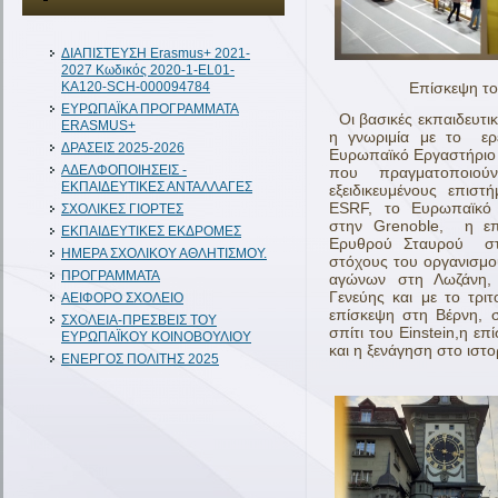
ΔIAΠΙΣΤΕΥΣΗ Erasmus+ 2021-
2027 Κωδικός 2020-1-EL01-
Επίσκεψη του 4ου 
KA120-SCH-000094784
ΕΥΡΩΠΑΪΚΑ ΠΡΟΓΡΑΜΜΑΤΑ
Οι βασικές εκπαιδευτικ
ERASMUS+
η γνωριμία με το ερε
ΔΡΑΣΕΙΣ 2025-2026
Ευρωπαϊκό Εργαστήριο 
ΑΔΕΛΦΟΠΟΙΗΣΕΙΣ -
που πραγματοποιού
ΕΚΠΑΙΔΕΥΤΙΚΕΣ ΑΝΤΑΛΛΑΓΕΣ
εξειδικευμένους επισ
ESRF, το Ευρωπαϊκό 
ΣΧΟΛΙΚΕΣ ΓΙΟΡΤΕΣ
στην Grenoble, η επ
ΕΚΠΑΙΔΕΥΤΙΚΕΣ ΕΚΔΡΟΜΕΣ
Ερυθρού Σταυρού στη
ΗΜΕΡΑ ΣΧΟΛΙΚΟΥ ΑΘΛΗΤΙΣΜΟΥ.
στόχους του οργανισμο
ΠΡΟΓΡΑΜΜΑΤΑ
αγώνων στη Λωζάνη, 
Γενεύης και με το τρι
ΑΕΙΦΟΡΟ ΣΧΟΛΕΙΟ
επίσκεψη στη Βέρνη, σ
ΣΧΟΛΕΙΑ-ΠΡΕΣΒΕΙΣ ΤΟΥ
σπίτι του Einstein,η ε
ΕΥΡΩΠΑΪΚΟΥ ΚΟΙΝΟΒΟΥΛΙΟΥ
και η ξενάγηση στο ιστο
ΕΝΕΡΓΟΣ ΠΟΛΙΤΗΣ 2025