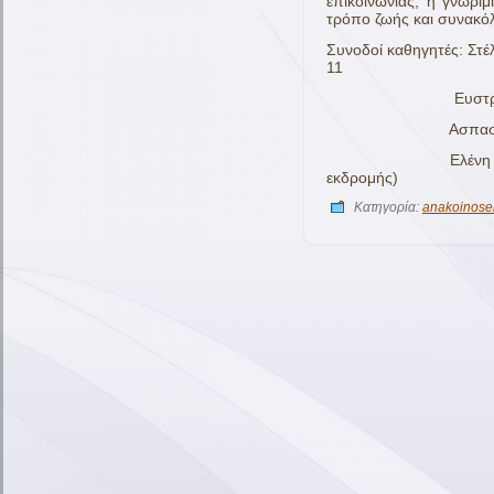
επικοινωνίας, η γνωριμ
τρόπο ζωής και συνακό
Συνοδοί καθηγητές: Στέ
11
Ευστράτιος Αρ
Ασπασία Κουλ
Ελένη Γιαπή ΠΕ0
εκδρομής)
Κατηγορία:
anakoinose