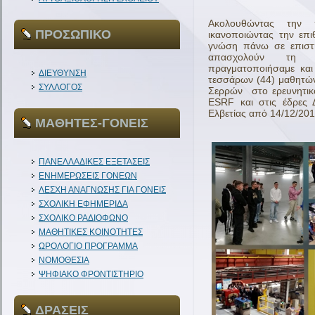
Ακολουθώντας την 
ΠΡΟΣΩΠΙΚΟ
ικανοποιώντας την επ
γνώση πάνω σε επιστη
απασχολούν τη δι
πραγματοποιήσαμε και
ΔΙΕΥΘΥΝΣΗ
τεσσάρων (44) μαθητών
ΣΥΛΛΟΓΟΣ
Σερρών στο ερευνητικ
ESRF και στις έδρες
Ελβετίας από 14/12/201
ΜΑΘΗΤΕΣ-ΓΟΝΕΙΣ
ΠΑΝΕΛΛΑΔΙΚΕΣ ΕΞΕΤΑΣΕΙΣ
ΕΝΗΜΕΡΩΣΕΙΣ ΓΟΝΕΩΝ
ΛΕΣΧΗ ΑΝΑΓΝΩΣΗΣ ΓΙΑ ΓΟΝΕΙΣ
ΣΧΟΛΙΚΗ ΕΦΗΜΕΡΙΔΑ
ΣΧΟΛΙΚΟ ΡΑΔΙΟΦΩΝΟ
ΜΑΘΗΤΙΚΕΣ ΚΟΙΝΟΤΗΤΕΣ
ΩΡΟΛΟΓΙΟ ΠΡΟΓΡΑΜΜΑ
ΝΟΜΟΘΕΣΙΑ
ΨΗΦΙΑΚΟ ΦΡΟΝΤΙΣΤΗΡΙΟ
ΔΡΑΣΕΙΣ