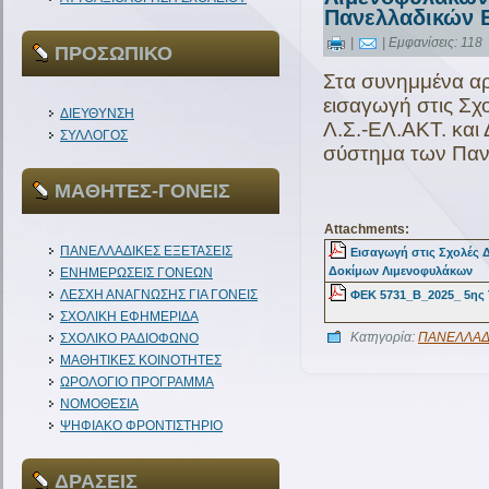
Πανελλαδικών Ε
|
| Εμφανίσεις: 118
ΠΡΟΣΩΠΙΚΟ
Στα συνημμένα αρ
ε
ισαγωγή στις Σ
ΔΙΕΥΘΥΝΣΗ
Λ.Σ.-ΕΛ.ΑΚΤ. και
ΣΥΛΛΟΓΟΣ
σύστημα των Παν
ΜΑΘΗΤΕΣ-ΓΟΝΕΙΣ
Attachments:
ΠΑΝΕΛΛΑΔΙΚΕΣ ΕΞΕΤΑΣΕΙΣ
Εισαγωγή στις Σχολές 
Δοκίμων Λιμενοφυλάκων
ΕΝΗΜΕΡΩΣΕΙΣ ΓΟΝΕΩΝ
ΛΕΣΧΗ ΑΝΑΓΝΩΣΗΣ ΓΙΑ ΓΟΝΕΙΣ
ΦΕΚ 5731_Β_2025_ 5η
ΣΧΟΛΙΚΗ ΕΦΗΜΕΡΙΔΑ
Κατηγορία:
ΠΑΝΕΛΛΑΔ
ΣΧΟΛΙΚΟ ΡΑΔΙΟΦΩΝΟ
ΜΑΘΗΤΙΚΕΣ ΚΟΙΝΟΤΗΤΕΣ
ΩΡΟΛΟΓΙΟ ΠΡΟΓΡΑΜΜΑ
ΝΟΜΟΘΕΣΙΑ
ΨΗΦΙΑΚΟ ΦΡΟΝΤΙΣΤΗΡΙΟ
ΔΡΑΣΕΙΣ